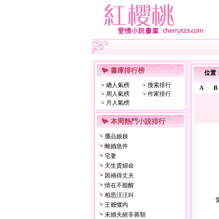
書庫排行榜
位置
總人氣榜
搜索排行
A
B
周人氣榜
作家排行
月人氣榜
本周熱門小說排行
贗品娘娘
離婚急件
宅妻
天生貴婦命
因禍得丈夫
情在不能醒
相思汪汪叫
王爺懼內
未婚夫絕非善類