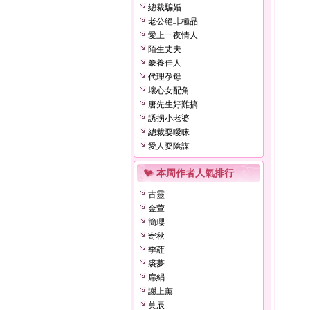
總裁騙婚
老公絕非極品
愛上一夜情人
陌生丈夫
豢養佳人
代理孕母
壞心女配角
唐先生好難搞
誘拐小老婆
總裁耍曖昧
愛人耍陰謀
本周作者人氣排行
古靈
金萱
簡瓔
寄秋
季葒
裘夢
席絹
謝上薰
莫辰