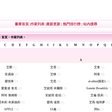
書庫首頁
|
作家列表
|
最新更新
|
熱門排行榜
|
站內搜尋
：
首頁
>
作家列表
>
C
D
E
F
G
H
I
J
K
L
M
N
O
P
Q
A
艾罌
(1)
艾霏
(2)
艾葦
(1)
安裘綠
(1)
艾咪
(1)
阿香
(6)
愛情果
(1)
艾思
(4)
al-ailine(眼影)
(0)
愛曼達·奎克
(4)
艾妮塔·米爾斯
(0)
Annette Broadrlck
(1)
阿玲·詹姆斯
(1)
安妮塔·藍伯
(3)
艾倫·凱莉
(1)
愛米莉·布萊德莉
(1)
愛瑪·達西
(1)
艾瑪·瑞琪夢
(1)
APPLE
(18)
3A黨
(1)
阿ki
(3)