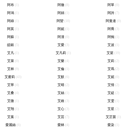
阿布
(1)
阿徹
(8)
阿單
(0)
阿鴻
(1)
阿娟
(1)
阿誇
(7)
阿綠
(1)
阿蠻
(18)
阿曼達
(0)
阿莫
(1)
阿妮
(1)
阿喬
(3)
阿蘇
(1)
阿潼
(0)
阿惋
(1)
皚銀
(5)
艾愛
(3)
艾波
(1)
艾凡
(1)
艾凡莉
(1)
艾棻
(19)
艾萊
(0)
艾樂
(4)
艾莉
(2)
艾林
(9)
艾倫
(1)
艾瑪
(2)
艾蜜莉
(43)
艾默
(6)
艾妮
(0)
艾寧
(4)
艾晴
(2)
艾情
(2)
艾桑
(4)
艾絲
(1)
艾緹
(2)
艾微
(1)
艾維
(3)
艾雯
(1)
艾翔
(1)
艾心
(3)
艾星
(2)
艾葉
(1)
艾芸
(7)
艾芷茵
(1)
愛麗絲
(6)
愛林
(4)
愛染
(1)