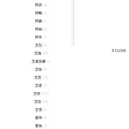
阿伏
(0)
阿離
(1)
阿蒙
(1)
阿絲
(0)
阿辛
(7)
艾兒
(2)
X CLOSE
艾珈
(48)
艾蓮安娜
(1)
艾玫
(9)
艾霓
(12)
艾柔
(7)
艾佟
(152)
艾玟
(18)
艾雪
(8)
愛琤
(4)
愛煞
(2)