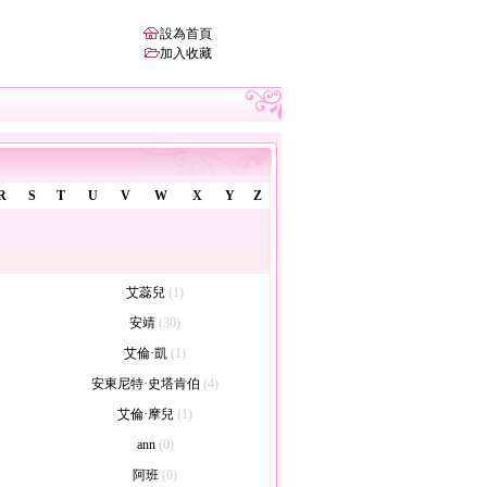
設為首頁
加入收藏
R
S
T
U
V
W
X
Y
Z
艾蕊兒
(1)
安靖
(30)
艾倫·凱
(1)
安東尼特·史塔肯伯
(4)
艾倫·摩兒
(1)
ann
(0)
阿班
(0)