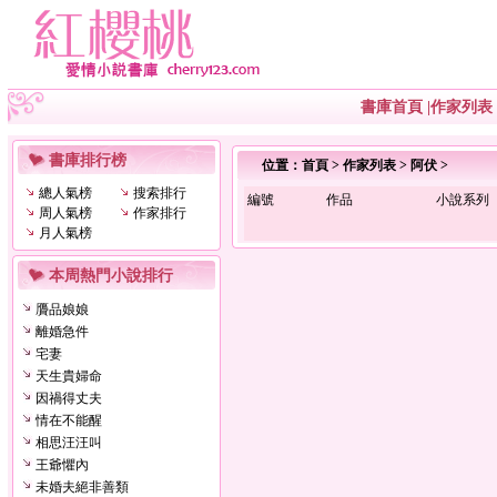
書庫首頁
|
作家列表
書庫排行榜
位置：
首頁
>
作家列表
>
阿伏
>
總人氣榜
搜索排行
編號
作品
小說系列
周人氣榜
作家排行
月人氣榜
本周熱門小說排行
贗品娘娘
離婚急件
宅妻
天生貴婦命
因禍得丈夫
情在不能醒
相思汪汪叫
王爺懼內
未婚夫絕非善類