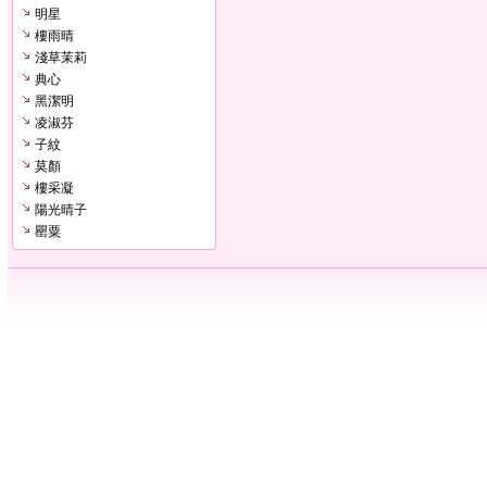
明星
樓雨晴
淺草茉莉
典心
黑潔明
凌淑芬
子紋
莫顏
樓采凝
陽光晴子
罌粟