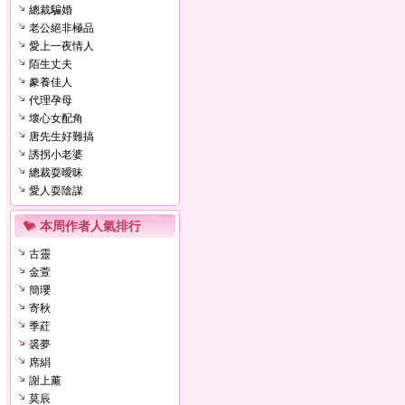
總裁騙婚
老公絕非極品
愛上一夜情人
陌生丈夫
豢養佳人
代理孕母
壞心女配角
唐先生好難搞
誘拐小老婆
總裁耍曖昧
愛人耍陰謀
本周作者人氣排行
古靈
金萱
簡瓔
寄秋
季葒
裘夢
席絹
謝上薰
莫辰