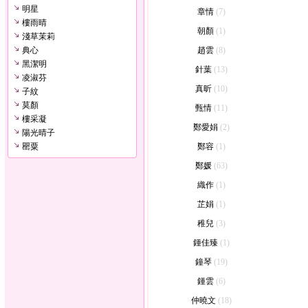
明星
章情
(7)
樓雨晴
朝顏
(1)
淺草茉莉
典心
趙雲
(8)
黑潔明
針葉
(13)
凌淑芬
真昕
(10)
子紋
莫顏
甄情
(11)
樓采凝
鄭愛娟
(2)
陽光晴子
罌粟
鄭容
(1)
鄭媛
(63)
織作
(1)
芷娟
(1)
稚兒
(3)
鍾佳臻
(1)
鐘琴
(19)
鍾雲
(6)
仲曉文
(18)