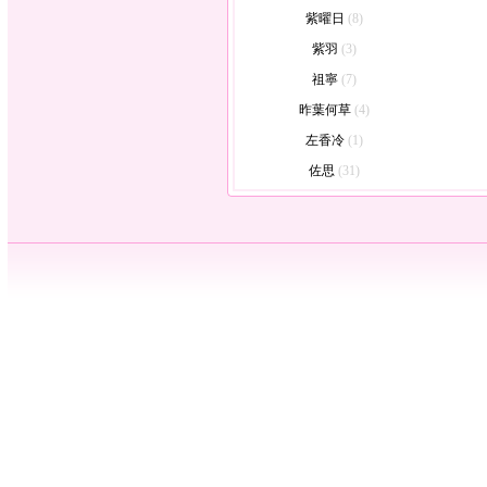
紫曜日
(8)
紫羽
(3)
祖寧
(7)
昨葉何草
(4)
左香冷
(1)
佐思
(31)