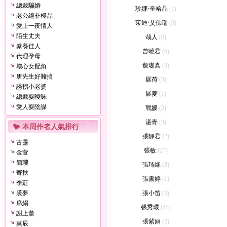
總裁騙婚
珍娜·奎哈晶
(1)
老公絕非極品
茱迪·艾佛瑞
(0)
愛上一夜情人
陌生丈夫
哉人
(0)
豢養佳人
曾曉君
(6)
代理孕母
詹珈真
(3)
壞心女配角
唐先生好難搞
展荷
(3)
誘拐小老婆
展菱
(1)
總裁耍曖昧
愛人耍陰謀
戰媛
(2)
湛青
(3)
本周作者人氣排行
張靜君
(2)
古靈
張敏
(27)
金萱
簡瓔
張琦緣
(8)
寄秋
張書婷
(1)
季葒
裘夢
張小笛
(3)
席絹
張秀環
(15)
謝上薰
張紫娟
(2)
莫辰