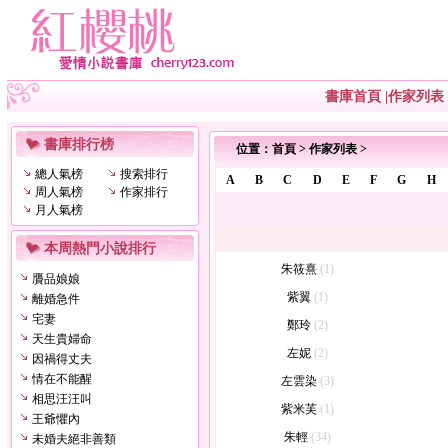
書庫首頁
|
作家列表
書庫排行榜
位置：
首頁
>
作家列表
>
總人氣榜
搜索排行
A
B
C
D
E
F
G
H
周人氣榜
作家排行
月人氣榜
本周熱門小說排行
朱筱熹
(1)
贗品娘娘
紫翼
(1)
離婚急件
宅妻
鄭玲
(2)
天生貴婦命
左妮
(2)
因禍得丈夫
情在不能醒
左雲染
(3)
相思汪汪叫
紫米芙
(1)
王爺懼內
朱輕
(34)
未婚夫絕非善類