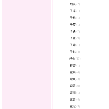
酌凝
(2)
子浮
(1)
子貓
(1)
子芹
(1)
子桑
(7)
子萱
(9)
子鑰
(1)
子郁
(4)
籽兔
(13)
梓杏
(1)
紫荊
(4)
紫嵐
(3)
紫靈
(9)
紫湄
(1)
紫賢
(4)
紫瑄
(3)