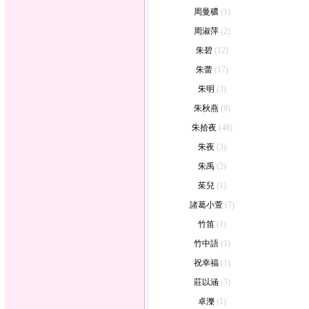
周曼穠
(1)
周淑萍
(2)
朱碧
(12)
朱蕾
(17)
朱明
(3)
朱秋燕
(9)
朱拾夜
(48)
朱夜
(3)
朱禹
(2)
茱兒
(1)
諸葛小萱
(7)
竹笛
(1)
竹中語
(1)
祝幸福
(1)
莊以涵
(5)
卓濼
(1)