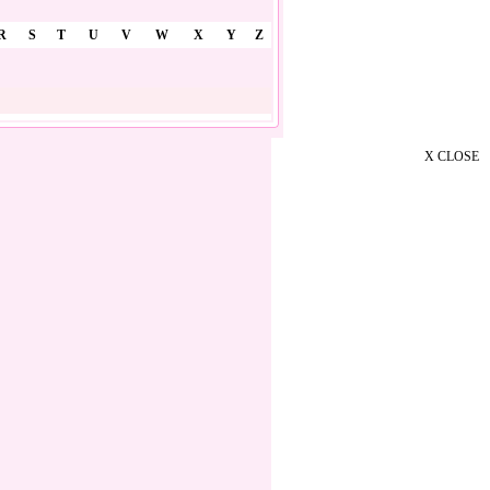
R
S
T
U
V
W
X
Y
Z
X CLOSE