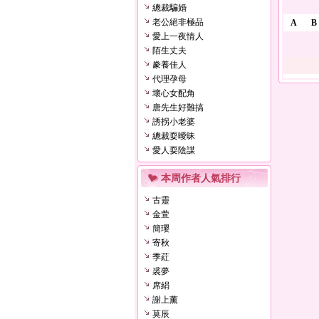
總裁騙婚
老公絕非極品
A
B
愛上一夜情人
陌生丈夫
豢養佳人
代理孕母
壞心女配角
唐先生好難搞
誘拐小老婆
總裁耍曖昧
愛人耍陰謀
本周作者人氣排行
古靈
金萱
簡瓔
寄秋
季葒
裘夢
席絹
謝上薰
莫辰