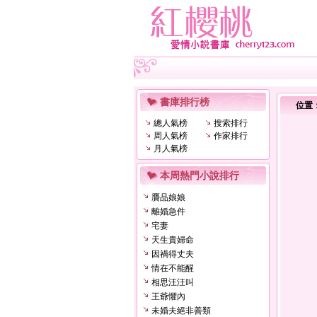
書庫排行榜
位置
總人氣榜
搜索排行
周人氣榜
作家排行
月人氣榜
本周熱門小說排行
贗品娘娘
離婚急件
宅妻
天生貴婦命
因禍得丈夫
情在不能醒
相思汪汪叫
王爺懼內
未婚夫絕非善類