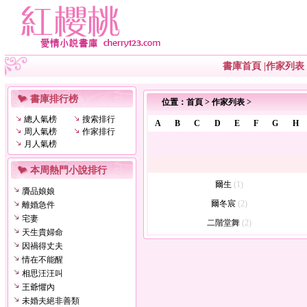
書庫首頁
|
作家列表
書庫排行榜
位置：
首頁
>
作家列表
>
總人氣榜
搜索排行
A
B
C
D
E
F
G
H
周人氣榜
作家排行
月人氣榜
本周熱門小說排行
爾生
(1)
贗品娘娘
爾冬宸
(2)
離婚急件
宅妻
二階堂舞
(2)
天生貴婦命
因禍得丈夫
情在不能醒
相思汪汪叫
王爺懼內
未婚夫絕非善類