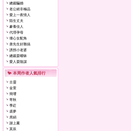
總裁騙婚
老公絕非極品
愛上一夜情人
陌生丈夫
豢養佳人
代理孕母
壞心女配角
唐先生好難搞
誘拐小老婆
總裁耍曖昧
愛人耍陰謀
本周作者人氣排行
古靈
金萱
簡瓔
寄秋
季葒
裘夢
席絹
謝上薰
莫辰