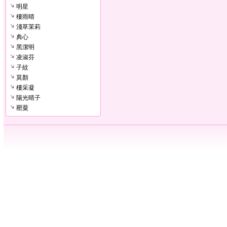
明星
樓雨晴
淺草茉莉
典心
黑潔明
凌淑芬
子紋
莫顏
樓采凝
陽光晴子
罌粟