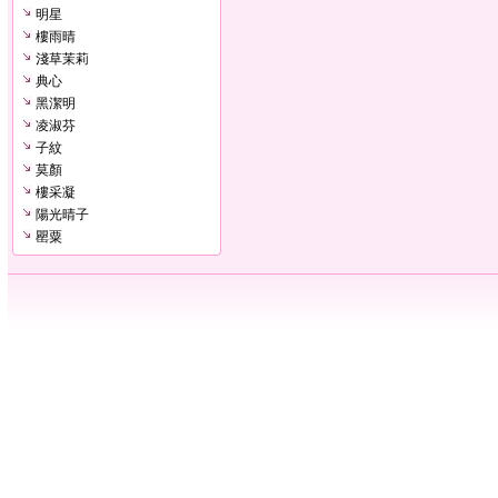
明星
樓雨晴
淺草茉莉
典心
黑潔明
凌淑芬
子紋
莫顏
樓采凝
陽光晴子
罌粟