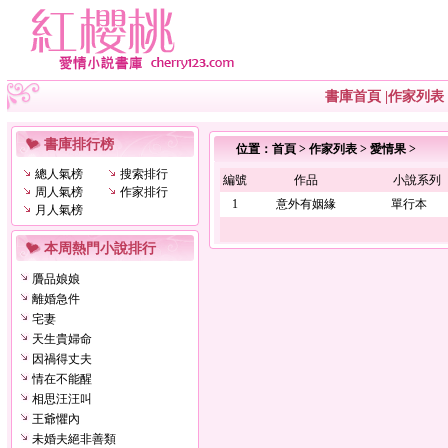
書庫首頁
|
作家列表
書庫排行榜
位置：
首頁
>
作家列表
>
愛情果
>
總人氣榜
搜索排行
編號
作品
小說系列
周人氣榜
作家排行
1
意外有姻緣
單行本
月人氣榜
本周熱門小說排行
贗品娘娘
離婚急件
宅妻
天生貴婦命
因禍得丈夫
情在不能醒
相思汪汪叫
王爺懼內
未婚夫絕非善類