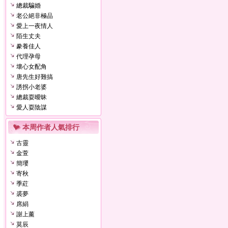
總裁騙婚
老公絕非極品
愛上一夜情人
陌生丈夫
豢養佳人
代理孕母
壞心女配角
唐先生好難搞
誘拐小老婆
總裁耍曖昧
愛人耍陰謀
本周作者人氣排行
古靈
金萱
簡瓔
寄秋
季葒
裘夢
席絹
謝上薰
莫辰