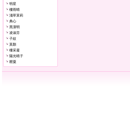
明星
樓雨晴
淺草茉莉
典心
黑潔明
凌淑芬
子紋
莫顏
樓采凝
陽光晴子
罌粟