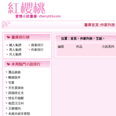
書庫首頁
|
作家列表
書庫排行榜
位置：
首頁
>
作家列表
>
艾妮
>
總人氣榜
搜索排行
編號
作品
小說系列
周人氣榜
作家排行
月人氣榜
本周熱門小說排行
贗品娘娘
離婚急件
宅妻
天生貴婦命
因禍得丈夫
情在不能醒
相思汪汪叫
王爺懼內
未婚夫絕非善類