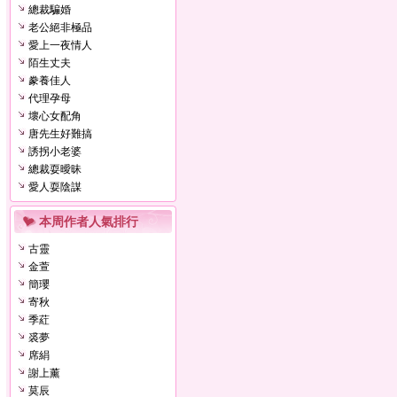
總裁騙婚
老公絕非極品
愛上一夜情人
陌生丈夫
豢養佳人
代理孕母
壞心女配角
唐先生好難搞
誘拐小老婆
總裁耍曖昧
愛人耍陰謀
本周作者人氣排行
古靈
金萱
簡瓔
寄秋
季葒
裘夢
席絹
謝上薰
莫辰