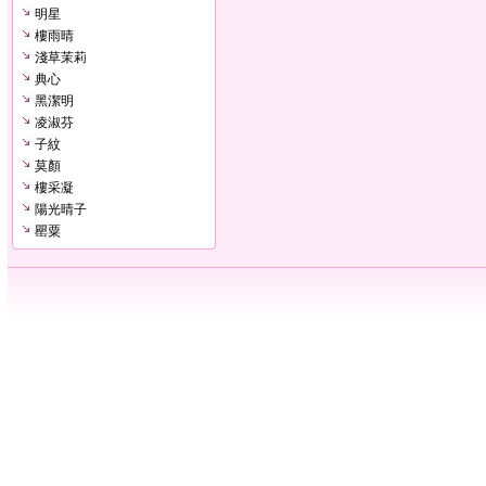
明星
樓雨晴
淺草茉莉
典心
黑潔明
凌淑芬
子紋
莫顏
樓采凝
陽光晴子
罌粟