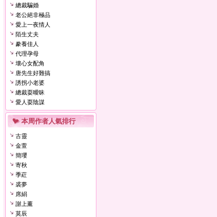
總裁騙婚
老公絕非極品
愛上一夜情人
陌生丈夫
豢養佳人
代理孕母
壞心女配角
唐先生好難搞
誘拐小老婆
總裁耍曖昧
愛人耍陰謀
本周作者人氣排行
古靈
金萱
簡瓔
寄秋
季葒
裘夢
席絹
謝上薰
莫辰