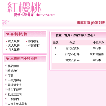
書庫首頁
|
作家列表
書庫排行榜
位置：
首頁
>
作家列表
>
艾心
>
總人氣榜
搜索排行
編號
作品
小說系列
周人氣榜
作家排行
1
台北寂寞夜
單行本
月人氣榜
2
狂戀不打烊
飛女追情
本周熱門小說排行
3
追愛八百年
單行本
贗品娘娘
離婚急件
宅妻
天生貴婦命
因禍得丈夫
情在不能醒
相思汪汪叫
王爺懼內
未婚夫絕非善類