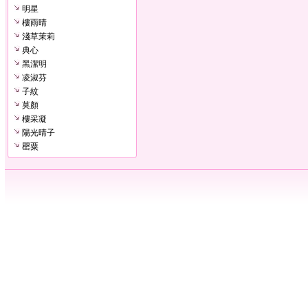
明星
樓雨晴
淺草茉莉
典心
黑潔明
凌淑芬
子紋
莫顏
樓采凝
陽光晴子
罌粟