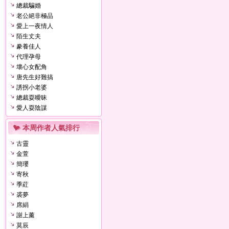
總裁騙婚
老公絕非極品
愛上一夜情人
陌生丈夫
豢養佳人
代理孕母
壞心女配角
唐先生好難搞
誘拐小老婆
總裁耍曖昧
愛人耍陰謀
本周作者人氣排行
古靈
金萱
簡瓔
寄秋
季葒
裘夢
席絹
謝上薰
莫辰