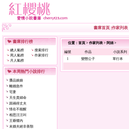
書庫首頁
|
作家列表
書庫排行榜
位置：
首頁
>
作家列表
>
阿娟
>
總人氣榜
搜索排行
編號
作品
小說系列
周人氣榜
作家排行
1
變態公子
單行本
月人氣榜
本周熱門小說排行
贗品娘娘
離婚急件
宅妻
天生貴婦命
因禍得丈夫
情在不能醒
相思汪汪叫
王爺懼內
未婚夫絕非善類