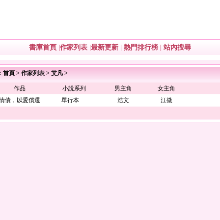
書庫首頁
|
作家列表
|
最新更新
|
熱門排行榜
|
站內搜尋
：
首頁
>
作家列表
>
艾凡
>
作品
小說系列
男主角
女主角
情債，以愛償還
單行本
浩文
江微