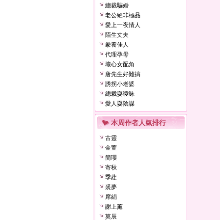
總裁騙婚
老公絕非極品
愛上一夜情人
陌生丈夫
豢養佳人
代理孕母
壞心女配角
唐先生好難搞
誘拐小老婆
總裁耍曖昧
愛人耍陰謀
本周作者人氣排行
古靈
金萱
簡瓔
寄秋
季葒
裘夢
席絹
謝上薰
莫辰