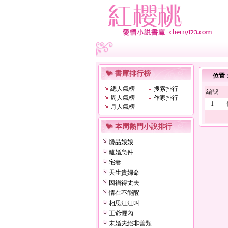
書庫排行榜
位置
總人氣榜
搜索排行
編號
周人氣榜
作家排行
1
月人氣榜
本周熱門小說排行
贗品娘娘
離婚急件
宅妻
天生貴婦命
因禍得丈夫
情在不能醒
相思汪汪叫
王爺懼內
未婚夫絕非善類