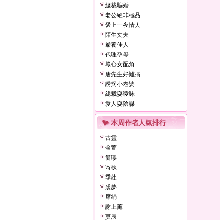
總裁騙婚
老公絕非極品
愛上一夜情人
陌生丈夫
豢養佳人
代理孕母
壞心女配角
唐先生好難搞
誘拐小老婆
總裁耍曖昧
愛人耍陰謀
本周作者人氣排行
古靈
金萱
簡瓔
寄秋
季葒
裘夢
席絹
謝上薰
莫辰