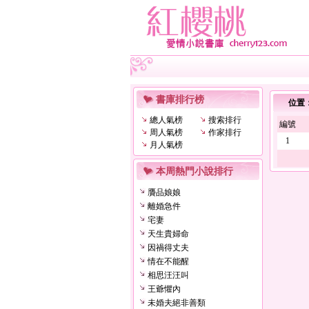
書庫排行榜
位置
總人氣榜
搜索排行
編號
周人氣榜
作家排行
1
月人氣榜
本周熱門小說排行
贗品娘娘
離婚急件
宅妻
天生貴婦命
因禍得丈夫
情在不能醒
相思汪汪叫
王爺懼內
未婚夫絕非善類