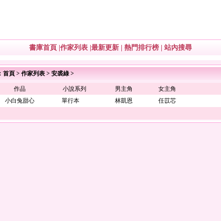
書庫首頁
|
作家列表
|
最新更新
|
熱門排行榜
|
站內搜尋
：
首頁
>
作家列表
>
安裘綠
>
作品
小說系列
男主角
女主角
小白兔甜心
單行本
林凱恩
任苡芯