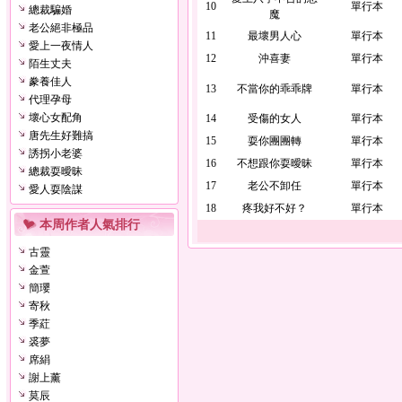
10
單行本
總裁騙婚
魔
老公絕非極品
11
最壞男人心
單行本
愛上一夜情人
12
沖喜妻
單行本
陌生丈夫
豢養佳人
13
不當你的乖乖牌
單行本
代理孕母
壞心女配角
14
受傷的女人
單行本
唐先生好難搞
15
耍你團團轉
單行本
誘拐小老婆
16
不想跟你耍曖昧
單行本
總裁耍曖昧
17
老公不卸任
單行本
愛人耍陰謀
18
疼我好不好？
單行本
本周作者人氣排行
古靈
金萱
簡瓔
寄秋
季葒
裘夢
席絹
謝上薰
莫辰