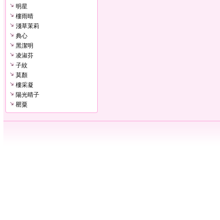
明星
樓雨晴
淺草茉莉
典心
黑潔明
凌淑芬
子紋
莫顏
樓采凝
陽光晴子
罌粟