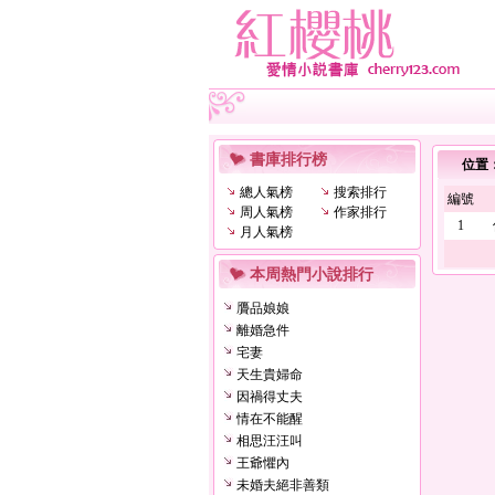
書庫排行榜
位置
總人氣榜
搜索排行
編號
周人氣榜
作家排行
1
月人氣榜
本周熱門小說排行
贗品娘娘
離婚急件
宅妻
天生貴婦命
因禍得丈夫
情在不能醒
相思汪汪叫
王爺懼內
未婚夫絕非善類