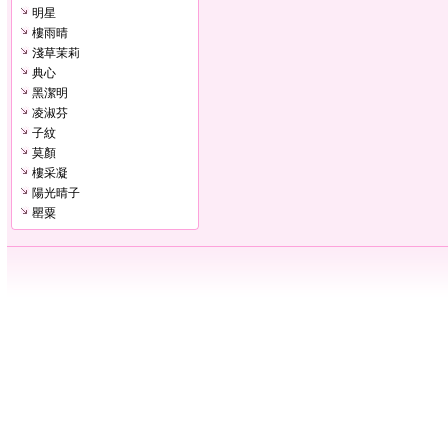
明星
樓雨晴
淺草茉莉
典心
黑潔明
凌淑芬
子紋
莫顏
樓采凝
陽光晴子
罌粟