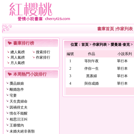
書庫首頁
|
作家列表
書庫排行榜
位置：
首頁
>
作家列表
>
愛曼達·奎克
>
總人氣榜
搜索排行
編號
作品
小說系列
周人氣榜
作家排行
1
等到午夜
單行本
月人氣榜
2
伴你一生
單行本
本周熱門小說排行
3
黑寡婦
單行本
贗品娘娘
4
與你成婚
單行本
離婚急件
宅妻
天生貴婦命
因禍得丈夫
情在不能醒
相思汪汪叫
王爺懼內
未婚夫絕非善類