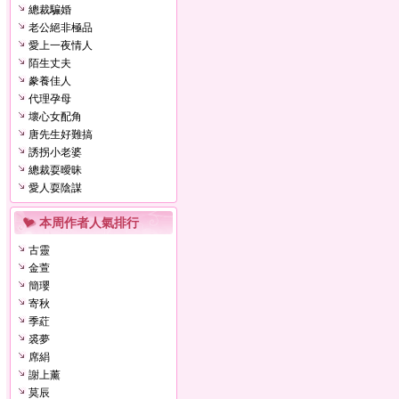
總裁騙婚
老公絕非極品
愛上一夜情人
陌生丈夫
豢養佳人
代理孕母
壞心女配角
唐先生好難搞
誘拐小老婆
總裁耍曖昧
愛人耍陰謀
本周作者人氣排行
古靈
金萱
簡瓔
寄秋
季葒
裘夢
席絹
謝上薰
莫辰