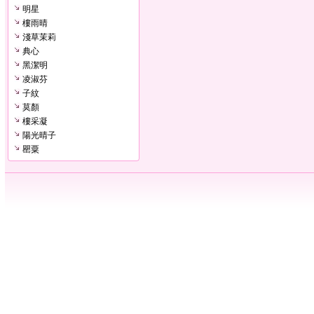
明星
樓雨晴
淺草茉莉
典心
黑潔明
凌淑芬
子紋
莫顏
樓采凝
陽光晴子
罌粟