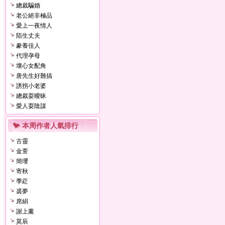
總裁騙婚
老公絕非極品
愛上一夜情人
陌生丈夫
豢養佳人
代理孕母
壞心女配角
唐先生好難搞
誘拐小老婆
總裁耍曖昧
愛人耍陰謀
本周作者人氣排行
古靈
金萱
簡瓔
寄秋
季葒
裘夢
席絹
謝上薰
莫辰