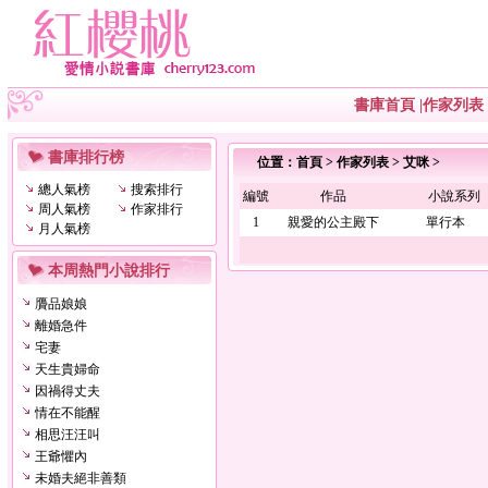
書庫首頁
|
作家列表
書庫排行榜
位置：
首頁
>
作家列表
>
艾咪
>
總人氣榜
搜索排行
編號
作品
小說系列
周人氣榜
作家排行
1
親愛的公主殿下
單行本
月人氣榜
本周熱門小說排行
贗品娘娘
離婚急件
宅妻
天生貴婦命
因禍得丈夫
情在不能醒
相思汪汪叫
王爺懼內
未婚夫絕非善類