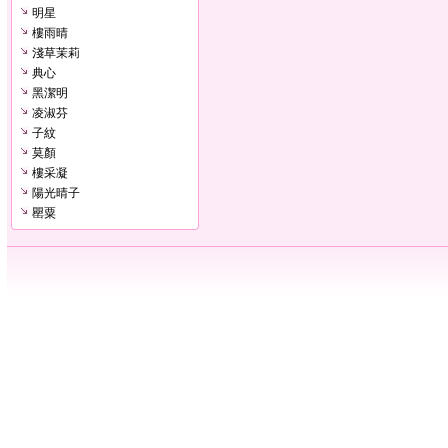
明星
樓雨晴
淺草茉莉
典心
黑潔明
凌淑芬
子紋
莫顏
樓采凝
陽光晴子
罌粟