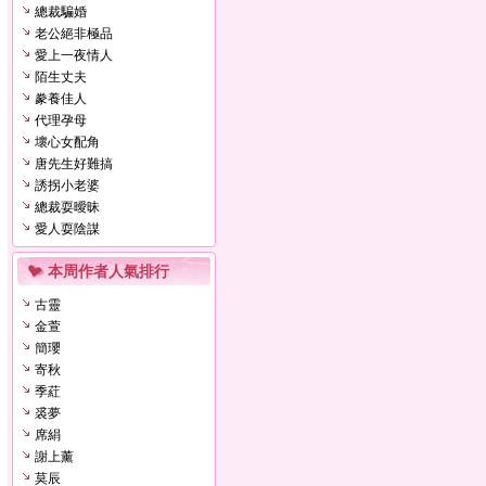
總裁騙婚
老公絕非極品
愛上一夜情人
陌生丈夫
豢養佳人
代理孕母
壞心女配角
唐先生好難搞
誘拐小老婆
總裁耍曖昧
愛人耍陰謀
本周作者人氣排行
古靈
金萱
簡瓔
寄秋
季葒
裘夢
席絹
謝上薰
莫辰