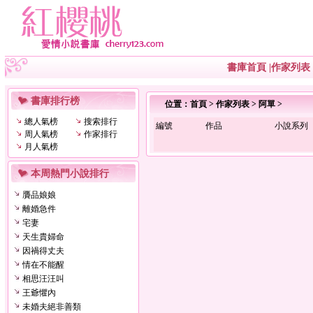
書庫首頁
|
作家列表
書庫排行榜
位置：
首頁
>
作家列表
>
阿單
>
總人氣榜
搜索排行
編號
作品
小說系列
周人氣榜
作家排行
月人氣榜
本周熱門小說排行
贗品娘娘
離婚急件
宅妻
天生貴婦命
因禍得丈夫
情在不能醒
相思汪汪叫
王爺懼內
未婚夫絕非善類