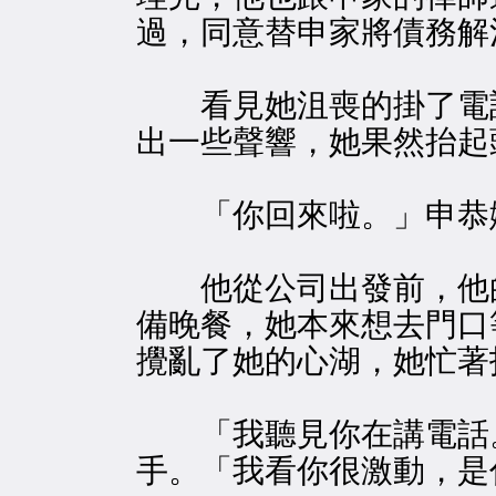
過，同意替申家將債務解
看見她沮喪的掛了電話
出一些聲響，她果然抬起
「你回來啦。」申恭媺
他從公司出發前，他的
備晚餐，她本來想去門口
攪亂了她的心湖，她忙著
「我聽見你在講電話。
手。「我看你很激動，是