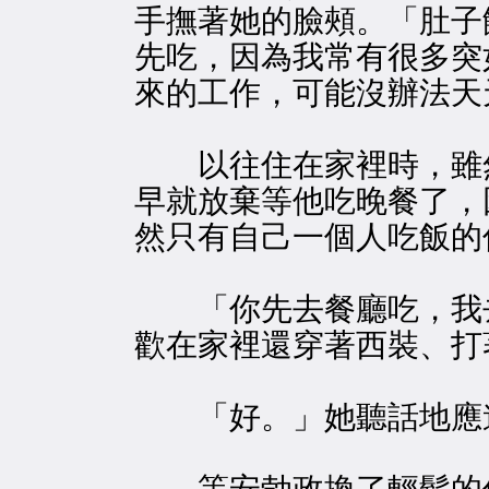
手撫著她的臉頰。「肚子
先吃，因為我常有很多突
來的工作，可能沒辦法天
以往住在家裡時，雖然
早就放棄等他吃晚餐了，
然只有自己一個人吃飯的
「你先去餐廳吃，我去
歡在家裡還穿著西裝、打
「好。」她聽話地應