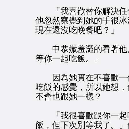
「我喜歡替你解決任何
他忽然察覺到她的手很冰
現在還沒吃晚餐吧？」
申恭媺羞澀的看著他。
等你一起吃飯。」
因為她實在不喜歡一
吃飯的感覺，所以她想，
不會也跟她一樣？
「我很喜歡跟你一起
飯，但下次別等我了。」