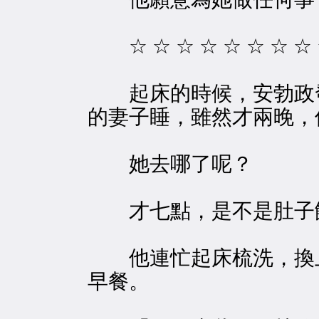
☆ ☆ ☆ ☆ ☆ ☆ ☆ ☆ ☆
起床的時候，安勃政發
的妻子睡，雖然才兩晚，
她去哪了呢？
才七點，是不是肚子餓
他連忙起床梳洗，換上
早餐。