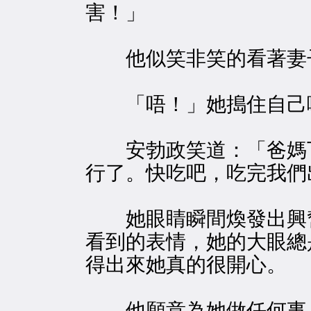
害！」
他似笑非笑的看著妻子
「唔！」她搗住自己嘴
安勃政笑道：「爸媽下
行了。快吃吧，吃完我們
她眼睛瞬間煥發出興奮
看到的表情，她的大眼總
得出來她真的很開心。
他願意為她做任何事，