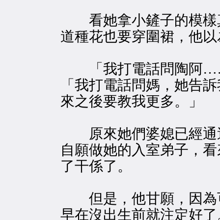
看她拿小鏟子的模樣真
道種花也要穿圍裙，他以
「我打電話問陶阿……
「我打電話問媽，她告訴
來之後要教我更多。」
原來她們婆媳已經通過
自願做她的入室弟子，看
了干係了。
但是，他甘願，因為可
早在沒出生前就注定好了