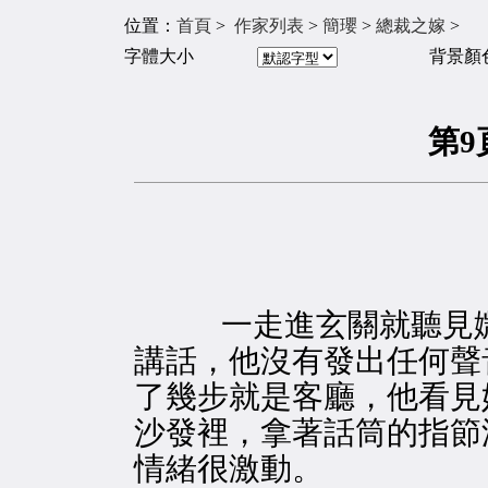
位置：
首頁
>
作家列表
>
簡瓔
>
總裁之嫁
字體大小
背景顏
第
一走進玄關就聽見
講話，他沒有發出任何聲
了幾步就是客廳，他看見
沙發裡，拿著話筒的指節
情緒很激動。