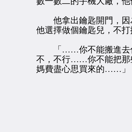
數一數二的手機大廠，他
他拿出鑰匙開門，因為
他選擇做個鑰匙兒，不打
「……你不能搬進去住
不，不行……你不能把那
媽費盡心思買來的……」