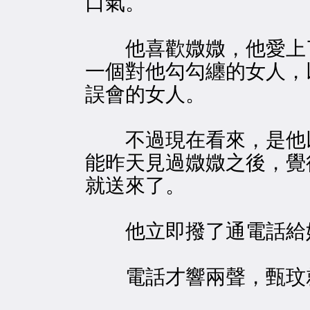
口氣。
他喜歡媺媺，他愛上了
一個對他勾勾纏的女人，
誤會的女人。
不過現在看來，是他以
能昨天見過媺媺之後，覺
就送來了。
他立即撥了通電話給她
電話才響兩聲，甄玟就