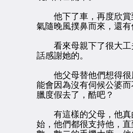
他下了車，再度欣賞到
氣隨晚風撲鼻而來，還有
看來母親下了很大工夫
話感謝她的。
他父母替他們想得很周
能會因為沒有伺候公婆而
臘度假去了，酷吧？
有這樣的父母，他真的
始，他們都很支持他，直