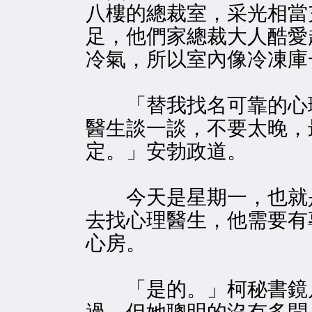
八樓的總裁室，采光相當
足，他們家總裁大人酷愛
冷氣，所以室內像冷凍庫
「替我找名可靠的心理
醫生談一談，不要太晚，
定。」安勃政道。
今天是星期一，也就是
去找心理醫生，他需要有
心房。
「是的。」柯秘書鏡片