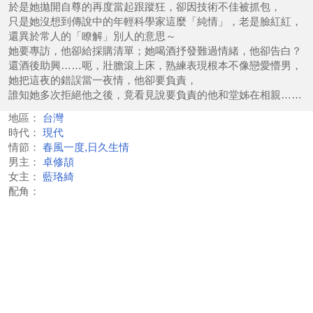
於是她拋開自尊的再度當起跟蹤狂，卻因技術不佳被抓包，
只是她沒想到傳說中的年輕科學家這麼「純情」，老是臉紅紅，
還異於常人的「瞭解」別人的意思～
她要專訪，他卻給採購清單；她喝酒抒發難過情緒，他卻告白？
還酒後助興……呃，壯膽滾上床，熟練表現根本不像戀愛懵男，
她把這夜的錯誤當一夜情，他卻要負責，
誰知她多次拒絕他之後，竟看見說要負責的他和堂姊在相親……
地區：
台灣
時代：
現代
情節：
春風一度,日久生情
男主：
卓修頡
女主：
藍珞綺
配角：