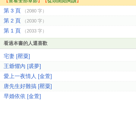
【
查看全部章節
】【
從頭開始閱讀
】
第 3 頁
（2080 字）
第 2 頁
（2030 字）
第 1 頁
（2033 字）
看過本書的人還喜歡
宅妻 [罌粟]
王爺懼內 [裘夢]
愛上一夜情人 [金萱]
唐先生好難搞 [罌粟]
早婚依依 [金萱]