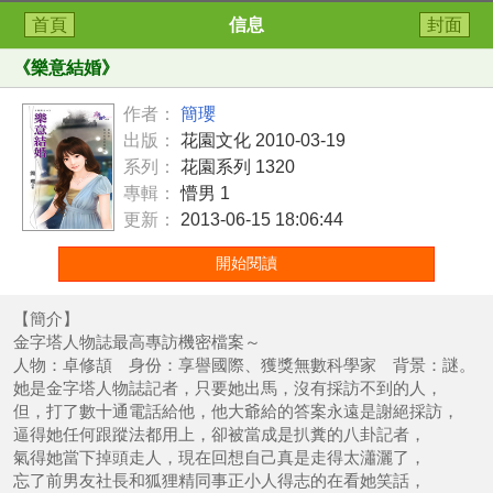
首頁
信息
封面
《
樂意結婚
》
作者：
簡瓔
出版：
花園文化 2010-03-19
系列：
花園系列 1320
專輯：
懵男 1
更新：
2013-06-15 18:06:44
開始閱讀
【簡介】
金字塔人物誌最高專訪機密檔案～
人物：卓修頡 身份：享譽國際、獲獎無數科學家 背景：謎。
她是金字塔人物誌記者，只要她出馬，沒有採訪不到的人，
但，打了數十通電話給他，他大爺給的答案永遠是謝絕採訪，
逼得她任何跟蹤法都用上，卻被當成是扒糞的八卦記者，
氣得她當下掉頭走人，現在回想自己真是走得太瀟灑了，
忘了前男友社長和狐狸精同事正小人得志的在看她笑話，