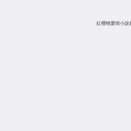
紅櫻桃愛情小說