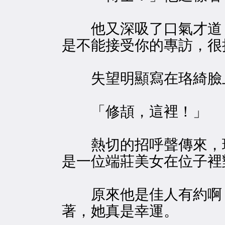
他又深吸了口氣才道：
是不能接受你的專訪，很
失望明顯寫在珞綺臉上
「修頡，這裡！」
熱切的招呼聲傳來，珞
是一位端莊美女在位子裡
原來他是佳人有約啊，
著，她真是幸運。