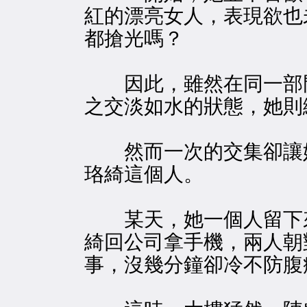
紅的漂亮女人，表現欲也
都搶光嗎？
因此，雖然在同一部門
之交淡如水的狀態，她則
然而一次的交集卻讓她
珞綺這個人。
某天，她一個人留下來
綺回公司拿手機，兩人朝
事，沒幾分鐘卻冷不防腹