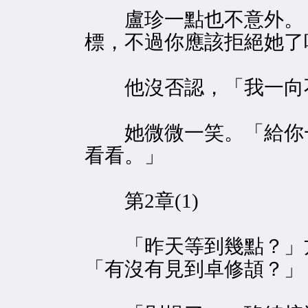
盧珍一點也不意外。「
標，不過你應該拒絕她了
他沒否認，「我一向
她微微一笑。「給你一
看看。」
第2章(1)
「昨天等到幾點？」方
「有沒有見到卓修頡？」