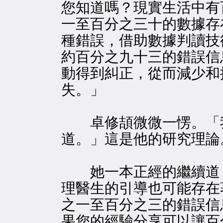
您知道嗎？現實生活中有
一至百分之三十的數據存
種錯誤，借助數據判讀技
約百分之九十三的錯誤信
動得到糾正，從而減少和
失。」
卓修頡微微一愣。「
道。」這是他的研究理論
她一本正經的繼續道
理醫生的引導也可能存在
之一至百分之三的錯誤信
果您的經驗分享可以讓百