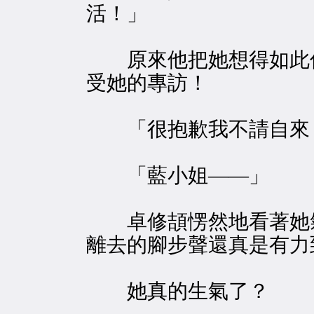
活！」
原來他把她想得如此低
受她的專訪！
「很抱歉我不請自來，
「藍小姐——」
卓修頡愣然地看著她氣
離去的腳步聲還真是有力
她真的生氣了？