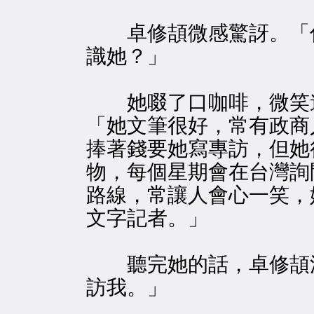
卓修頡微感驚訝。「
識她？」
她啜了口咖啡，微笑
「她文筆很好，常有政商
捧著錢要她寫專訪，但她
物，每個星期會在台灣詢
路線，常讓人會心一笑，
文字記者。」
聽完她的話，卓修頡沉
訪我。」