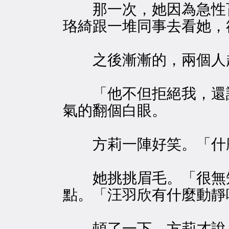
那一次，她因為急性盲
珞綺跟一堆同事去看她，
之後漸漸的，兩個人越
「他不但拒絕我，還認
氣的翻個白眼。
方莉一陣好笑。「什
她挑挑眉毛。「很無知
點。「汪羽欣有什麼動靜
頓了一下，方莉才說：