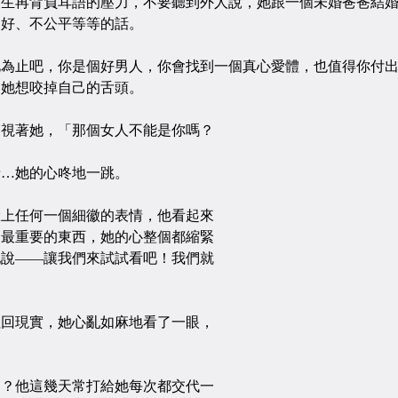
再背負耳語的壓力，不要聽到外人說，她跟一個未婚爸爸結婚
不好、不公平等等的話。
止吧，你是個好男人，你會找到一個真心愛體，也值得你付出
，她想咬掉自己的舌頭。
著她，「那個女人不能是你嗎？
…她的心咚地一跳。
任何一個細徽的表情，他看起來
了最重要的東西，她的心整個都縮緊
他說——讓我們來試試看吧！我們就
現實，她心亂如麻地看了一眼，
他這幾天常打給她每次都交代一