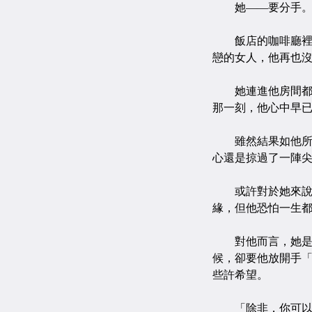
她——要分手
飯店的咖啡廳裡，
戀的女人，他再也
她連進他房間都不
那一刻，他心中早
雖然結果如他所料
心還是掠過了一陣
或許對於她來說，
緣，但他恐怕一生
對他而言，她是第
候，卻要他放開手
些許希望。
「除非，你可以進