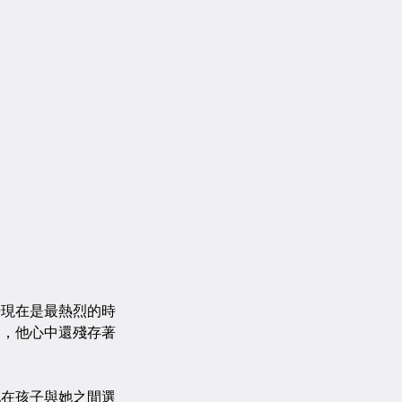
現在是最熱烈的時
到，他心中還殘存著
在孩子與她之間選