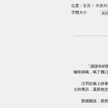
位置：
首頁
>
作家列
字體大小
「謝謝你的咖
咖啡就喝，喝了幾
汪羽欣臉上掛著笑
士的專訪，還跟他
那個聽說，當然