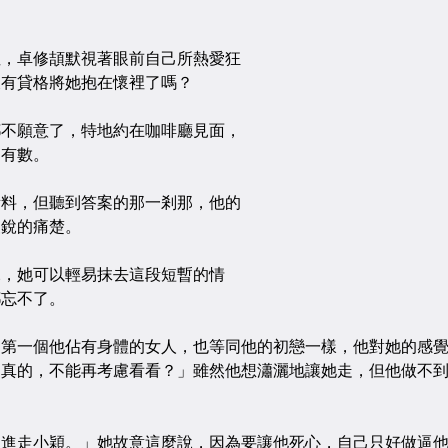
。
卓修頡默視著眼前自己所熱愛狂
沒有貸格將她抱在懷裡了嗎？
願意了，特地約在咖啡廳見面，
已有數。
，但聽到答案的那一剎那，他的
尖銳的痛楚。
她可以輕易抹去這段短暫的情
都忘不了。
一個他佔有身體的女人，也等同他的初戀一樣，他對她的感覺
「真的，不能再考慮看看？」雖然他想瀟灑地讓她走，但他做不
走小穎。」她故意這麼說，因為要讓他死心，自己只好做逼他