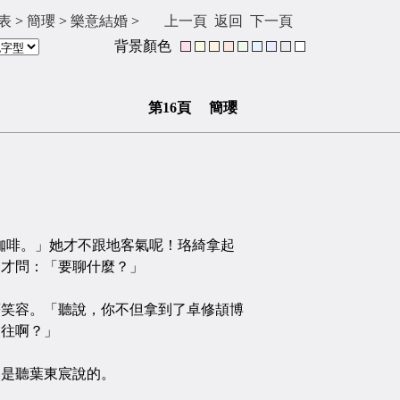
表
>
簡瓔
>
樂意結婚
>
上一頁
返回
下一頁
背景顏色
第16頁 簡瓔
啡。」她才不跟地客氣呢！珞綺拿起
口才問：「要聊什麼？」
容。「聽說，你不但拿到了卓修頡博
交往啊？」
是聽葉東宸說的。