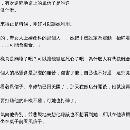
事，有次還問地桌上的風信子是誰送
想做什麼。
得正是時候，剛好可以讓她利用。
，帶女人上婦產科的那個人！」她把手機設定為震動，抬眸看
們……可能會復合。」
真是夠壞了吧？可以讓他徹底死心了吧…為什麼人有悲歡離合
人的感覺會是那麼的痛苦，傷害了他，自己也不好過，這究竟
著風信子。卓修頡已回美國了，那天在飯店分開後，她就沒再
打聽他的班機不難，可她也打聽了。
向他告別，並悲觀地去想他應該也不想看到她，所以在他班機
地坐在桌子前看風信子。