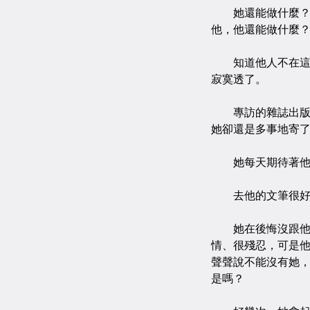
她還能做什麼？是
他，他還能做什麼
知道他人不在這裡
寂寞透了。
專訪的雜誌出版了
她卻還是多事地寄
她每天期待著他的
去他的文筆很好！
她在後悔沒跟他去
情、很殘忍，可是
聲聲說不能沒有她
是嗎？