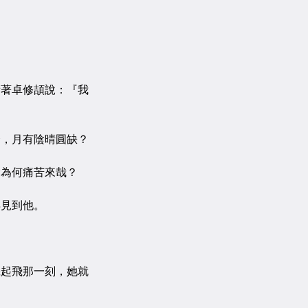
著卓修頡說：『我
，月有陰晴圓缺？
為何痛苦來哉？
見到他。
起飛那一刻，她就