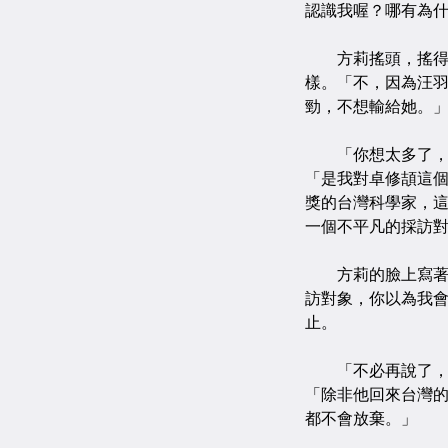
認識我喔？哪有為
方莉搖頭，搖得極
樣。「不，因為汪
勁，不想輸給她。
「你想太多了，跟
「是我對卓修頡這
獎的台灣科學家，
一個不平凡的採訪
方莉的臉上寫著你
訪對象，你以為我
止。
「不必再說了，我
「除非他回來台灣
都不會放棄。」