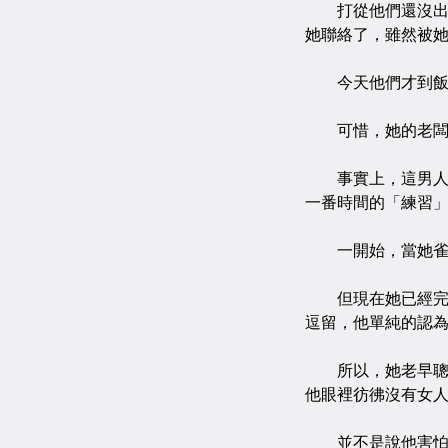
打從他們還沒出發
她聯絡了，雖然被
今天他們才到飯店
可惜，她的老闆顯
事實上，這男人除
一番時間的「練習
一開始，當她雀屏
但現在她已經完全
逗留，他單純的認
所以，她老早聰明
他眼裡彷彿沒有女
並不是說他害怕感