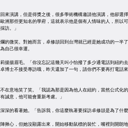
來演講，但是得獎之後，很多學術機構邀請他演講，他卻選擇
、歐洲那些更知名的學府，這就表示他是個有人情味的人，所以
的採訪。」
的微笑。對她而言，卓修頡回到台灣就已經是她成功的一半了
認為自己很幸運。
揚揚眉毛。「你沒忘記這幾天叫小怡撥了多少通電話到紐約去
，卓博士不接受專訪哦，昨天還加了一句，請你們不要再打電話
在意地笑了笑。「我認為那是因為他人在紐約，當然公式化的
麼有誠意，他可能會重新考慮。」
深的看著她。「告訴我，你這麼執著要採訪卓修頡是為了什麼
揪心，但她沒顯露出來，開始移動鼠標的裝忙，嘴裡則開朗地