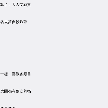
算了，天人交戰實
名去當自殺炸彈
一樣，喜歡各類書
房間都有獨立的衛