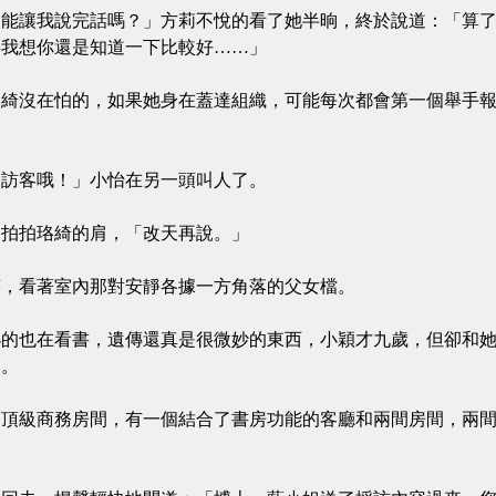
讓我說完話嗎？」方莉不悅的看了她半晌，終於說道：「算了
事我想你還是知道一下比較好……」
沒在怕的，如果她身在蓋達組織，可能每次都會第一個舉手報
客哦！」小怡在另一頭叫人了。
拍珞綺的肩，「改天再說。」
看著室內那對安靜各據一方角落的父女檔。
也在看書，遺傳還真是很微妙的東西，小穎才九歲，但卻和她
動。
級商務房間，有一個結合了書房功能的客廳和兩間房間，兩間