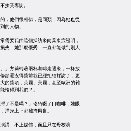
不接受專訪。
，他們很相似，是同類，因為她也從
不到的人物。
需要藉由這個採訪來向葉東宸證明，
大損失，她那麼優秀，一直都能做到別人
」方莉端著兩杯咖啡走過來，一杯放
卓修頡還沒得獎前就已經拒絕採訪了，更
麼大的獎項，英國、美國，甚至歐洲的雜
可能輪得到我們？」
了不是嗎？」珞綺啜了口咖啡，她眼
著，渾身上下都難掩興奮。
講，不上媒體，而且只在母校演