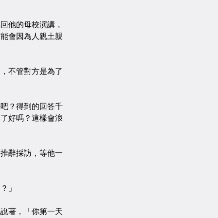
回他的母校演講，
可能會因為人親土親
，不管對方是為了
吧？得到的回答千
來了好嗎？這樣會浪
推辭採訪，等他一
？」
說著，「你第一天