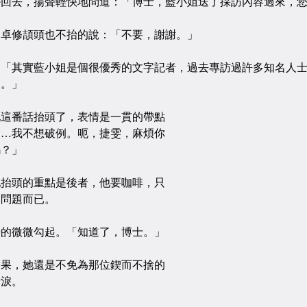
去，揚聲輕快地問道：「博士，藍小姐送了採訪內容過來，您
修頡頭也不抬的說：「不要，謝謝。」
其實藍小姐是個很優秀的文字記者，過去專訪過許多知名人士
力。」
番話抬頭了，表情是一貫的帶點
……我不想破例。呃，捷雯，麻煩你
嗎？」
頭的重點是後者，他要咖啡，只
的問題而已。
微微勾起。「知道了，博士。」
，她還是不免為那位鍥而不捨的
情淚。