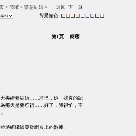
表
>
簡瓔
>
樂意結婚
>
返回
下一頁
背景顏色
第1頁 簡瓔
美綺要結婚……才怪，媽，我真的記
以為那天是要祭祖……好了，我很忙，不
！」
珞綺繼續瀏覽網頁上的數據。