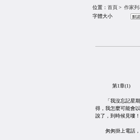
位置：
首頁
>
作家列
字體大小
第1章(1)
「我沒忘記星期天
得，我怎麼可能會
說了，到時候見嘍
匆匆掛上電話，藍