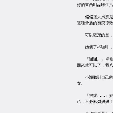
好的東西叫品味生
偏偏這大男孩是一
這種矛盾的衝突導
可以確定的是，他
她倒了杯咖啡，
「謝謝。」卓修頡
回來就可以了，我
小穎聽到自己的名
女。
「把拔……」她的
己，不必麻煩姊姊