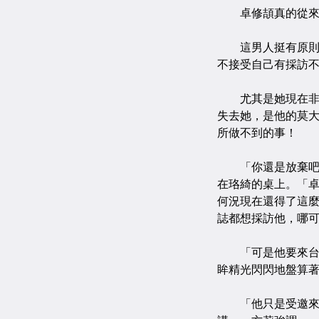
卓修頡真的從來
這男人挺有原則的
不接受自己有採訪
尤其是她現在非常
失去她，是他的莫
所做不到的事！
「你還是放棄吧。
在珞綺的桌上。「
何況現在還得了這
誌都想採訪他，哪
「可是他要來台灣
眸精光閃閃地盤算
「他只是受邀來演