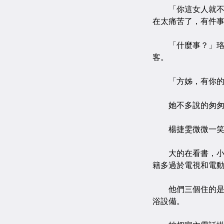
「你這女人就不能
在太痛苦了，有件
「什麼事？」珞綺
客。
「方姊，有你的訪
她不多說的匆匆拍
楊捷雯微微一笑，
大的在看書，小的
籍多過於電視和電
他們三個住的是頂
浴設備。