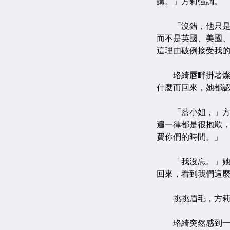
講。」方莉強調。
「沒錯，他只是回
而不是英國、美國
這理由破例接受我
珞綺唇畔掛著燦爛
什麼而回來，她都
「藍小姐，」方莉
遍一律都是很抱歉
費你們的時間。」
「我沒忘。」她不
回來，看到我們這
挑挑眉毛，方莉深
珞綺突然感到一陣