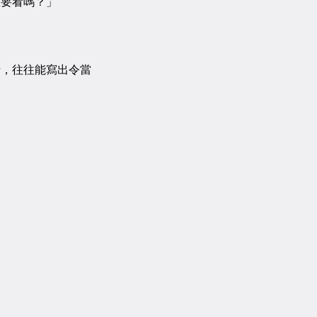
要看嗎？」
，往往能寫出令當