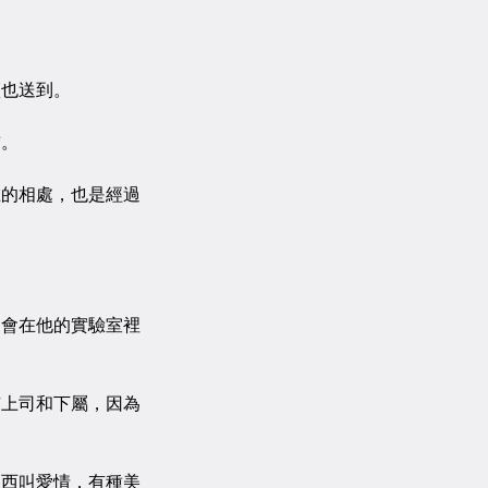
。
也送到。
前。
的相處，也是經過
會在他的實驗室裡
上司和下屬，因為
西叫愛情，有種美