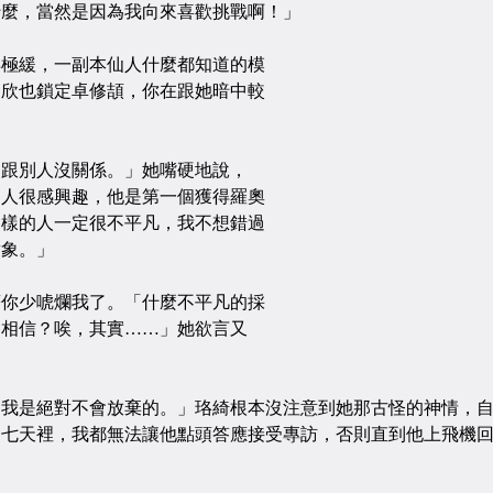
什麼，當然是因為我向來喜歡挑戰啊！」
緩，一副本仙人什麼都知道的模
羽欣也鎖定卓修頡，你在跟她暗中較
」
別人沒關係。」她嘴硬地說，
個人很感興趣，他是第一個獲得羅奧
這樣的人一定很不平凡，我不想錯過
對象。」
少唬爛我了。「什麼不平凡的採
會相信？唉，其實……」她欲言又
是絕對不會放棄的。」珞綺根本沒注意到她那古怪的神情，自
的七天裡，我都無法讓他點頭答應接受專訪，否則直到他上飛機