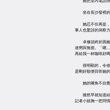
她把室內電話掛回
坐在長沙發裡的卓
她忍不住再提，「
事人也驚訝的洞察
卓修頡終於因她這
迷惘與無措。「嗯
再給我一杯咖啡好
很明顯的，令他抬
是剛好順便回答她
她的嘴角不自覺的
雖然早就知道結果
記者小姐掬一把同