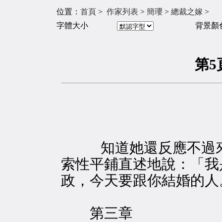
位置：
首頁
>
作家列表
>
簡瓔
>
總裁之嫁
字體大小
背景顏
第
知道她還反應不過
索性平鋪直述地說：「我
政，今天要跟你結婚的人
第三章