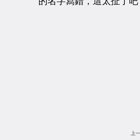
的名字寫錯，這太扯了吧
上