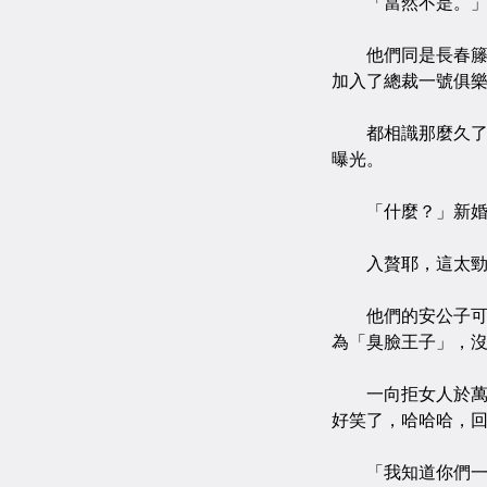
「當然不是。」他
他們同是長春籐名
加入了總裁一號俱
都相識那麼久了，
曝光。
「什麼？」新婚不
入贅耶，這太勁
他們的安公子可以
為「臭臉王子」，
一向拒女人於萬里
好笑了，哈哈哈，
「我知道你們一時