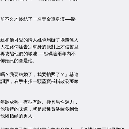
不久才終結了一名黃金單身漢──路
和他可愛的情人姚曉扇辦了場羨煞人
三人在路仰廷告別單身的派對上才信誓旦
再攻陷他們的城池──起碼這兩年內不
宣佈婚訊的會是他。
？我要結婚了，我要拍照了？」赫連
口調酒，右手中指一顆藍寶戒指散發著奪
齡成熟，有型有款、極具男性魅力，
有他獨特的味道，就是那種費洛蒙多到會
舔他腳指頭的男人。