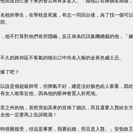
知道自己接下來的發言將有多驚人。「婚禮訂在兩個星期後，
校的學生，在學校是死黨，有志一同回台後，為了找一個可以
樂部。
他不打算對他們有所隱瞞，反正身為巨訊集團總裁的他，「嫁
久的路仰廷不客氣的噴出口中尚未入喉的金黃色威士忌。
爆了吧？
說是個超級帥哥，但脾氣不好，總是沒好臉色給人家看，因此
沒有女人敢靠近他，因為他的眼神會置人於死地。
之外的他，居然突如其來的宣佈了婚訊，而且還要入贅給女方
回去他一定要馬上告訴曉扇！
很難接受，但這是事實，我要結婚，而且是入贅。」安勃政又