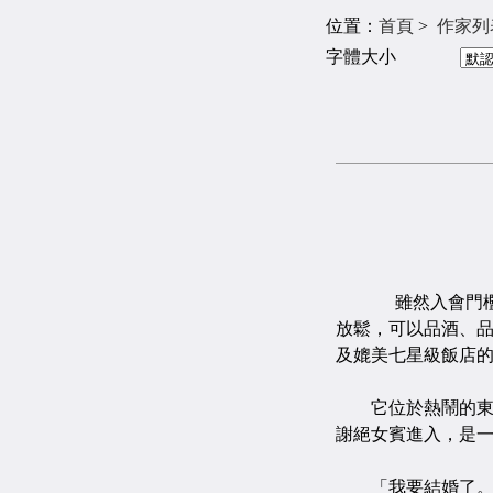
位置：
首頁
>
作家列
字體大小
雖然入會門檻
放鬆，可以品酒、
及媲美七星級飯店的V
它位於熱鬧的東區
謝絕女賓進入，是
「我要結婚了。」