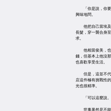
「你是說，你要『
興味地問。
他把自己當埃及王
長髮，穿一襲合身
求。
他相當俊美，也相
錢，但基本上他沒
也喜歡享受生活。
但是，這並不代表
店這件極有挑戰性
光也很精準。
「可以這麼說。」
世事果然是不能預