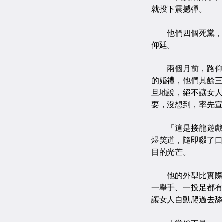
就投下震撼彈。
他們四個死黨，前
仰廷。
兩個月前，路仰廷
的婚禮，他們其餘
旦地說，絕不讓女人
要，沒想到，率先
「這是接龍遊戲嗎
煜笑道，隨即啜了
目的光芒。
他的外型比實際年
一舉手、一投足都
讓女人自動爬過去