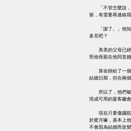
「不管怎麼說，祝
留，有需要再連絡
「謝了。」他知道
多見吧？
美美的父母已經過
而他母親在他同意
算命師給了一個對
結婚日期，但在兩
所以了，他們被迫
現成可用的宴客廳
現在只要傷腦筋禮
於蜜月嘛，基本上
不會因為結婚而改