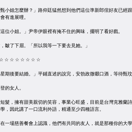
小姐怎麼辦？」路仰廷猛然想到他們這位準新郎倌好友已經跟
們會有進展哩。
位小姐。」尹帝伊眼裡有掩不住的興味，擺明了看好戲。
皺了下眉。「所以我等一下要去見她。」
 ☆ ☆ ☆ ☆ ☆ ☆ ☆
期後要結婚。」平鋪直述的說完，安勃政微啜口酒，等待甄玟
登的女人。
髮，擁有甜美親切的笑容，事業心旺盛，目前是台灣克雅蘭詩
留學，因此講了一口流利外語，精通至少四種語言。
一場慈善餐會上認識，他們有共同的友人，就是那種你的大學
。