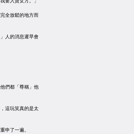
我要入贅女方。」
完全放鬆的地方而
」人的消息遲早會
他們都「尊稱」他
，這玩笑真的是太
重申了一遍。