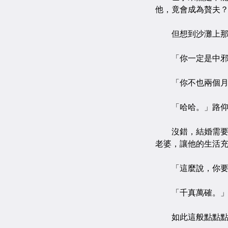
他，竟會成為贅夫
但想到沙灘上那抹
「你一定是中邪了
「你不也兩個月前
「哈哈。」路仰
沒錯，結婚需要一
老婆，讓他的生活
「這麼說，你要結
「千真萬確。」準
如此這般點點點