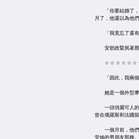
「你要結婚了，甄
月了，他還以為他
「我竟忘了還有這
安勃政緊抿著唇，
☆ ☆ ☆ ☆ ☆ ☆ ☆
「因此，我兩個星
她是一個外型摩
一頭俏麗可人的短
曾在俄羅斯和法國
一個月前，他們在
堂姊的男朋友那種