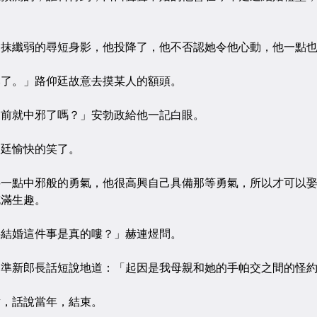
？
纖弱的尋短身影，他投降了，他不否認她令他心動，他一點也
。」路仰廷故意去摸某人的額頭。
就中邪了嗎？」安勃政給他一記白眼。
廷愉快的笑了。
點中邪般的勇氣，他很高興自己具備那等勇氣，所以才可以娶
充滿生趣。
婚這件事是真的嘍？」赫連煜問。
新郎長話短說地道：「起因是我母親和她的手帕交之間的怪約
，話說當年，結束。