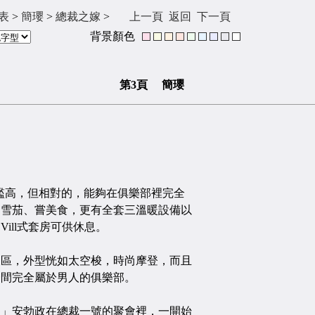
表
>
簡瓔
>
總裁之嫁
>
上一頁
返回
下一頁
背景顏色
第3頁 簡瓔
高，但相對的，能夠在俱樂部裡完全
品雪茄、嘗美食，更有全套三溫暖設備以
ill式套房可供休息。
，外型恍如太空梭，時尚摩登，而且
一間完全屬於男人的俱樂部。
安勃政在總裁一號的聚會裡，一開始