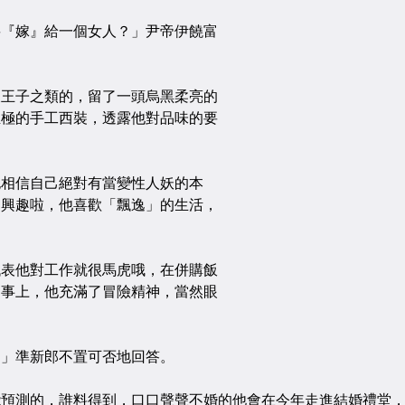
嫁』給一個女人？」尹帝伊饒富
子之類的，留了一頭烏黑柔亮的
至極的手工西裝，透露他對品味的要
信自己絕對有當變性人妖的本
那興趣啦，他喜歡「飄逸」的生活，
他對工作就很馬虎哦，在併購飯
的事上，他充滿了冒險精神，當然眼
準新郎不置可否地回答。
測的，誰料得到，口口聲聲不婚的他會在今年走進結婚禮堂，