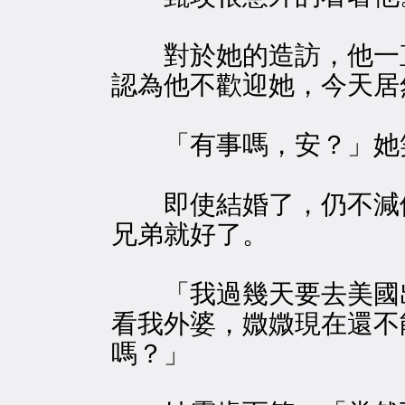
對於她的造訪，他一直
認為他不歡迎她，今天居
「有事嗎，安？」她笑
即使結婚了，仍不減他
兄弟就好了。
「我過幾天要去美國出
看我外婆，媺媺現在還不
嗎？」