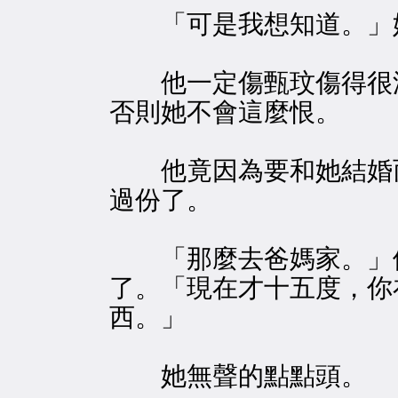
「可是我想知道。」她
他一定傷甄玟傷得很深
否則她不會這麼恨。
他竟因為要和她結婚而
過份了。
「那麼去爸媽家。」他
了。「現在才十五度，你
西。」
她無聲的點點頭。