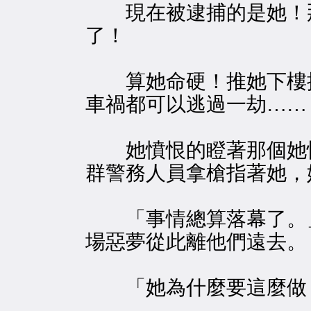
現在被逮捕的是她！那
了！
算她命硬！推她下樓摔
車禍都可以逃過一劫……
她憤恨的瞪著那個她恨
群警務人員拿槍指著她，
「事情總算落幕了。」
場惡夢從此離他們遠去。
「她為什麼要這麼做？