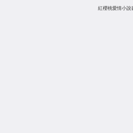
紅櫻桃愛情小說