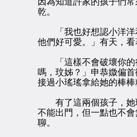
因為知道許家的孩子們常
乾。
「我也好想認小洋洋和
他們好可愛。」有天，看
「這樣不會破壞你的
嗎，玟姊？」申恭媺偏首
接過小瑤瑤拿給她的棒棒
有了這兩個孩子，她
不能出門，但一點也不會
聊。