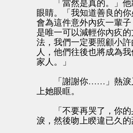
「當然是真的。」他將
眼睛。「我知道善良的你
會為這件意外內疚一輩子
是唯一可以減輕你內疚的
法，我們一定要照顧小許
人，他們往後也將成為我
家人。」
「謝謝你……」熱淚
上她眼眶。
「不要再哭了，你的身
淚，然後吻上睽違已久的