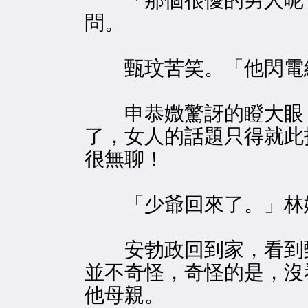
「那個很優的男人呢？
問。
甄玟苦笑。「他閃電結
申恭媺驚訝的瞪大眼，
了，女人的話題只得就此
很無聊！
「少爺回來了。」林
安勃政回到家，看到
並不奇怪，奇怪的是，沒
他母親。