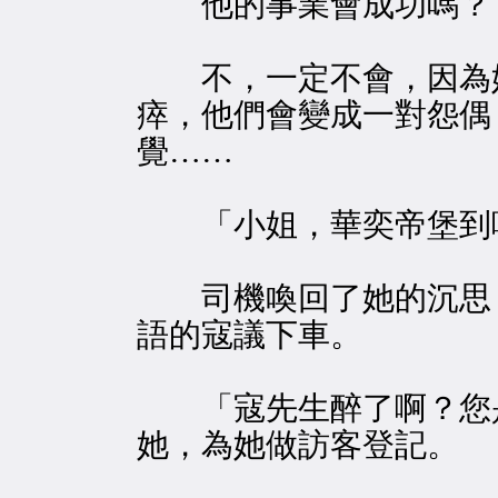
他的事業會成功嗎？
不，一定不會，因為她
瘁，他們會變成一對怨偶
覺……
「小姐，華奕帝堡到嘍
司機喚回了她的沉思，
語的寇議下車。
「寇先生醉了啊？您是
她，為她做訪客登記。