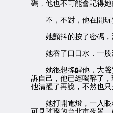
碼，他也不可能會記得她
不，不對，他在開玩笑
她顫抖的按了密碼，沒
她吞了口口水，一股瀕
她很想搖醒他，大聲質
訴自己，他已經喝醉了，
他清醒了再說，不然也只
她打開電燈，一入眼就
可見璀璨的台北市夜景，