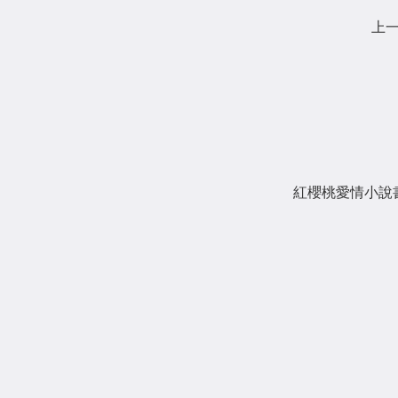
上
紅櫻桃愛情小說