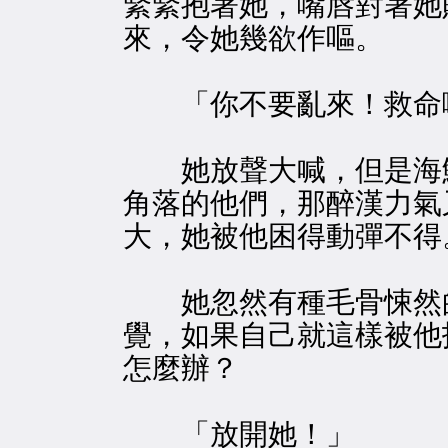
緊緊抱著她，嘴唇對著她
來，令她幾欲作嘔。
「你不要亂來！救命
她放聲大喊，但是海鮮
角落的他們，那醉漢力氣
大，她被他困得動彈不得
她忽然有種毛骨悚然
覺，如果自己就這樣被他
怎麼辦？
「放開她！」