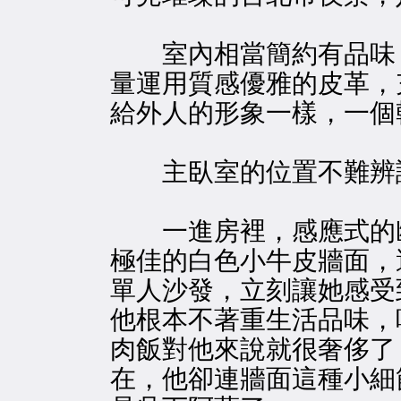
室內相當簡約有品味，
量運用質感優雅的皮革，
給外人的形象一樣，一個
主臥室的位置不難辨認
一進房裡，感應式的幽
極佳的白色小牛皮牆面，
單人沙發，立刻讓她感受
他根本不著重生活品味，
肉飯對他來說就很奢侈了
在，他卻連牆面這種小細