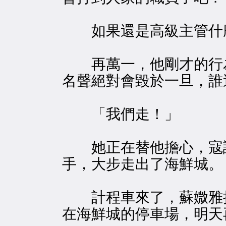
如果還是高級主管什麼
再萬一，他剛才的行為
名聲絕對會毀於一旦，誰
「我們走！」
她正在替他擔心，寇議
手，大步走出了海鮮城。
計程車來了，蘇媺雅把
在海鮮城的停車場，明天