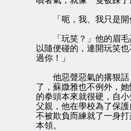
噴著氣，就像一隻被踩了
「呃，我、我只是開
「玩笑？」他的眉毛高
以隨便碰的，連開玩笑也
過你！」
他惡聲惡氣的撂狠話，
了，蘇媺雅也不例外，她
的拳頭本來就很硬，自小
父親，他在學校為了保護
不被欺負而練就了一身打
本領。