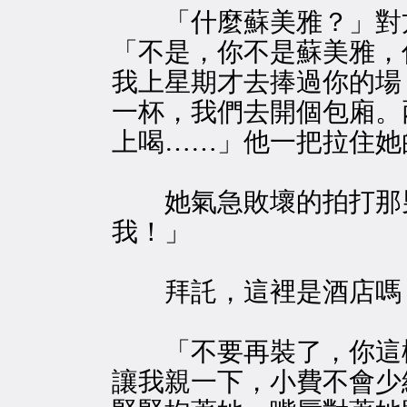
「什麼蘇美雅？」對方
「不是，你不是蘇美雅，
我上星期才去捧過你的場
一杯，我們去開個包廂。
上喝……」他一把拉住她
她氣急敗壞的拍打那男
我！」
拜託，這裡是酒店嗎？
「不要再裝了，你這樣
讓我親一下，小費不會少