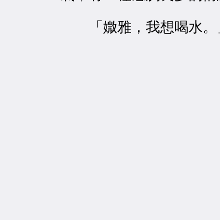
「媺雅，我想喝水。」