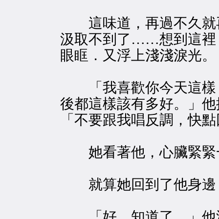
這味道，再過不久就
汲取不到了……想到這裡
眼眶．又浮上淺淺淚光。
「我喜歡你今天這樣
後都這樣該有多好。」他
「不要跟我唱反調，快點
她看著他，心臟緊緊
就算她回到了他身邊，
「好，知道了。」他沒