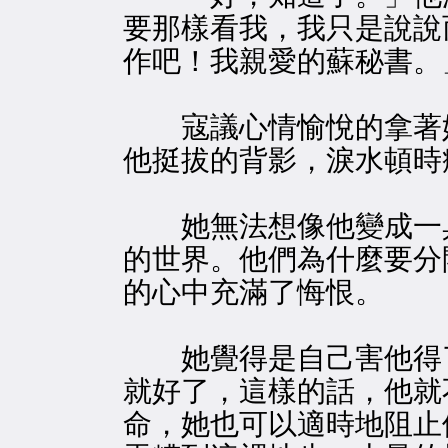
要那樣看我，我只是說說
作吧！我親愛的蘇秘書。
寇議心情愉悅的拿著她
他挺拔的背影，淚水頓時
她無法想像他變成一具
的世界。他們為什麼要分
的心中充滿了悔恨。
她覺得是自己害他得了
就好了，這樣的話，他就
命，她也可以適時地阻止