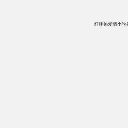
紅櫻桃愛情小說