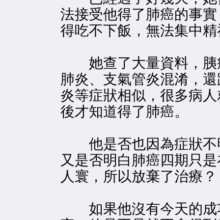
法接受他得了肺癌的事實
得吃不下飯，無法集中精
她查了大量資料，胰癌
肺炎、支氣管炎混淆，還
炎等症狀相似，很多病人
後才知道得了肺癌。
他是否也因為症狀不明
又是否明白肺癌四期只是
人寰，所以放棄了治療？
如果他沒有今天的成功