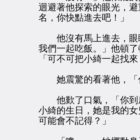
迴避著他探索的眼光，避
名，你快點進去吧！」
他沒有馬上進去，眼睛
我們一起吃飯。」他頓了
「可不可把小綺一起找來
她震驚的看著他，「你
他歎了口氣，「你到底
小綺的生日，她是我的女
可能會不記得？」