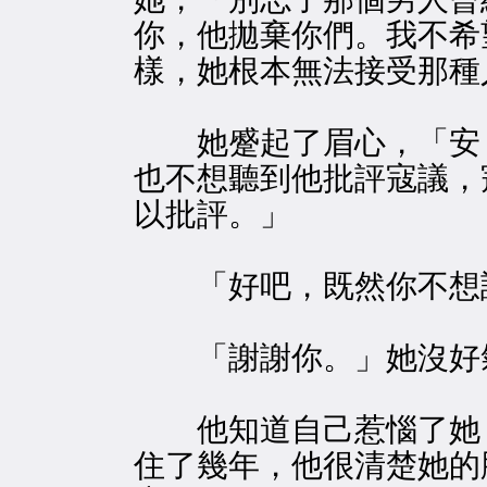
你，他拋棄你們。我不希
樣，她根本無法接受那種
她蹙起了眉心，「安，
也不想聽到他批評寇議，
以批評。」
「好吧，既然你不想談
「謝謝你。」她沒好
他知道自己惹惱了她，
住了幾年，他很清楚她的