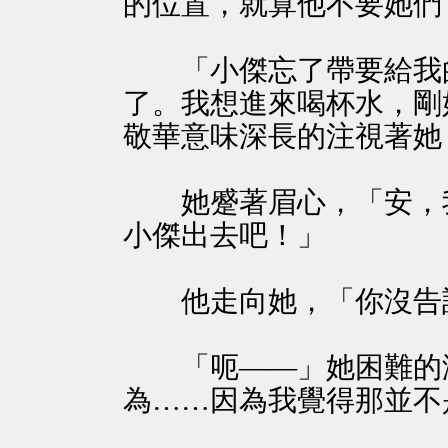
的位置，就算他不要她們
「小傑忘了帶要給我的
了。我想進來喝杯水，剛
敬華意味深長的注視著她
她蹙著眉心，「安，我
小傑出去吧！」
他走向她，「你沒告訴
「呃——」她困難的潤
為……因為我覺得那並不