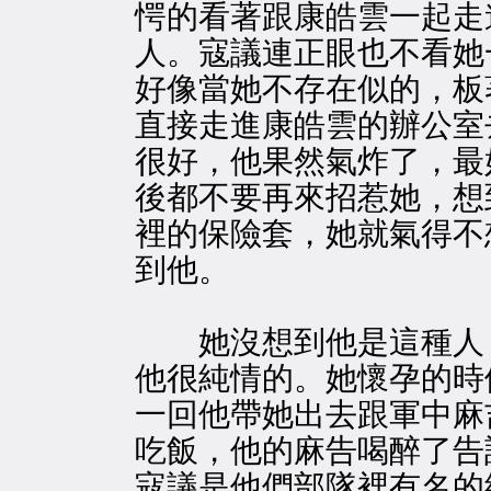
愕的看著跟康皓雲一起走
人。寇議連正眼也不看她
好像當她不存在似的，板
直接走進康皓雲的辦公室
很好，他果然氣炸了，最
後都不要再來招惹她，想
裡的保險套，她就氣得不
到他。
她沒想到他是這種人
他很純情的。她懷孕的時
一回他帶她出去跟軍中麻
吃飯，他的麻告喝醉了告
寇議是他們部隊裡有名的