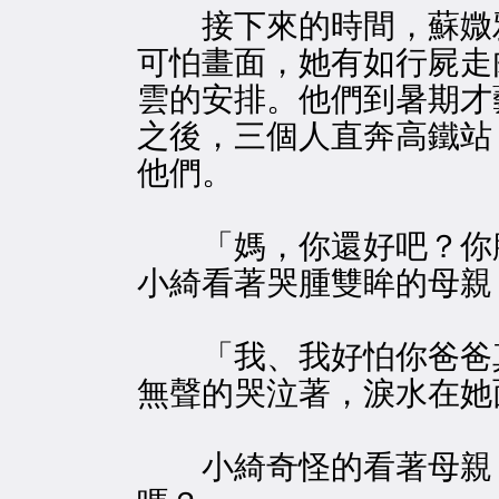
接下來的時間，蘇媺雅
可怕畫面，她有如行屍走
雲的安排。他們到暑期才
之後，三個人直奔高鐵站
他們。
「媽，你還好吧？你臉
小綺看著哭腫雙眸的母親
「我、我好怕你爸爸真
無聲的哭泣著，淚水在她
小綺奇怪的看著母親，