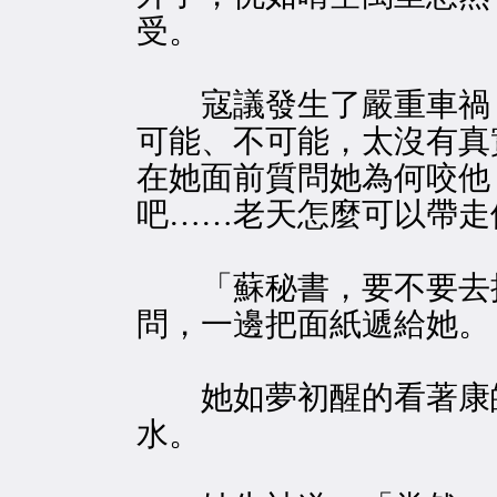
受。
寇議發生了嚴重車禍，
可能、不可能，太沒有真
在她面前質問她為何咬他
吧……老天怎麼可以帶走
「蘇秘書，要不要去接
問，一邊把面紙遞給她。
她如夢初醒的看著康皓
水。