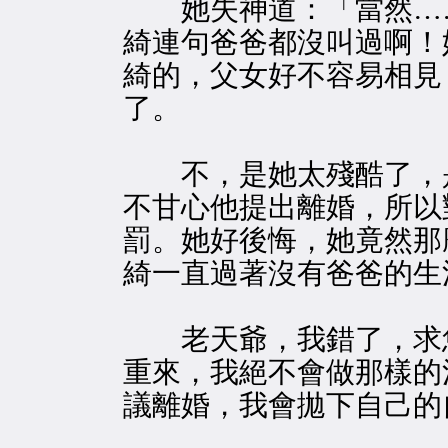
她失神道：「當然……
綺連句爸爸都沒叫過啊！
綺的，父女好不容易相見
了。
不，是她太殘酷了，是
不甘心他提出離婚，所以
罰。她好後悔，她竟然那
綺一直過著沒有爸爸的生
老天爺，我錯了，求您
重來，我絕不會做那樣的
議離婚，我會拋下自己的