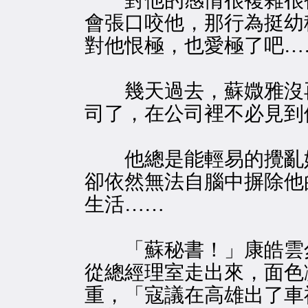
對他的感情很複雜很複
會張口咬他，那行為挺幼
對他恨極，也愛極了吧…
幾天過去，蘇媺雅沒再
司了，在公司裡不必見到
他總是能輕易的攪亂她
卻依然無法自腦中摒除他
生活……
「蘇秘書！」康皓雲
從總經理室走出來，面色
重，「寇議在高雄出了車