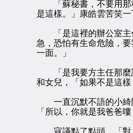
「蘇秘書，不要用那種
是這樣。」康皓雲苦笑一
「是這裡的辦公室主任
急，恐怕有生命危險，要
一面。」
「是我要方主任那麼說
和女兒，「如果不是這樣
一直沉默不語的小綺開
「所以，你就是我爸爸嘍
寇議點了點頭，「對，