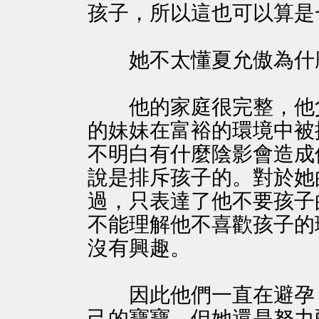
孩子，所以這也可以算是
她不太懂夏允傲為什
他的家庭很完整，他父
的妹妹在富裕的環境中被
不明白有什麼陰影會造成
說是排斥孩子的。對於她
過，只表達了他不要孩子
不能理解他不喜歡孩子的
沒有興趣。
因此他們一直在避孕，
己的寶寶，但她還是努力