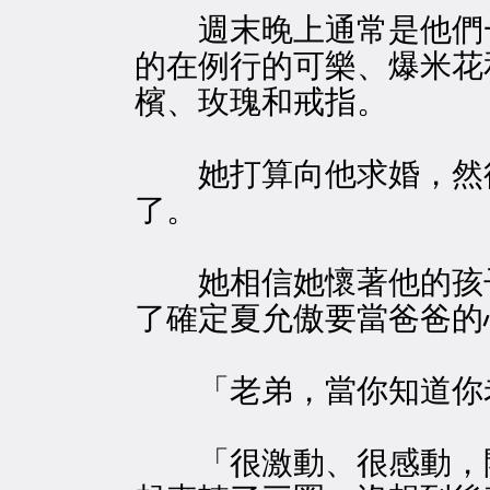
週末晚上通常是他們一
的在例行的可樂、爆米花
檳、玫瑰和戒指。
她打算向他求婚，然後
了。
她相信她懷著他的孩子
了確定夏允傲要當爸爸的
「老弟，當你知道你老
「很激動、很感動，開