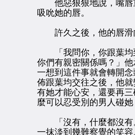
他惡狠狠地說，嘴唇重
吸吮她的唇。
許久之後，他的唇滑
「我問你，你跟葉均到
你們有親密關係嗎？」他
一想到這件事就會轉開念
佈跟葉均交往之後，他就
有她才能心安，還要再三
麼可以忍受別的男人碰她
「沒有，什麼都沒有。
一抹淡到幾難察覺的笑容