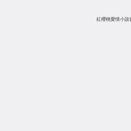
紅櫻桃愛情小說