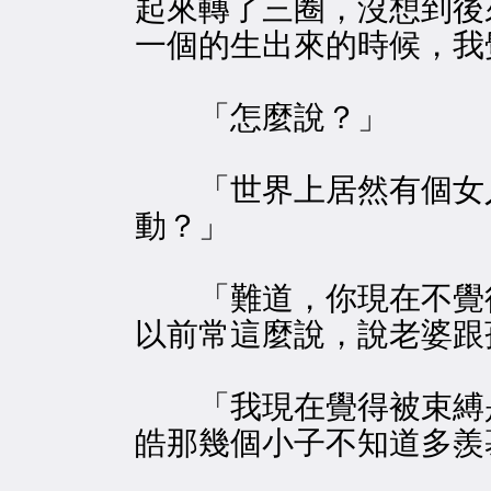
起來轉了三圈，沒想到後
一個的生出來的時候，我
「怎麼說？」
「世界上居然有個女人
動？」
「難道，你現在不覺得
以前常這麼說，說老婆跟
「我現在覺得被束縛是
皓那幾個小子不知道多羨