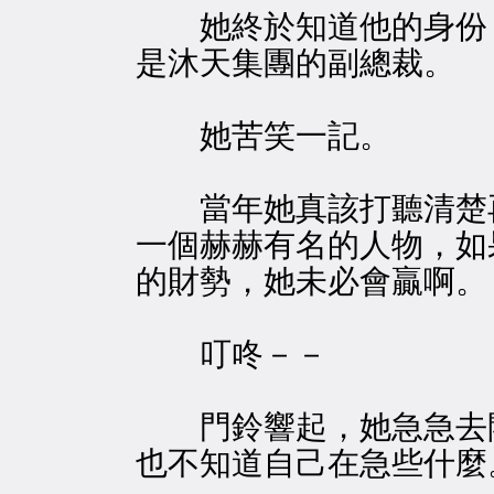
她終於知道他的身份－
是沐天集團的副總裁。
她苦笑一記。
當年她真該打聽清楚再
一個赫赫有名的人物，如
的財勢，她未必會贏啊。
叮咚－－
門鈴響起，她急急去開
也不知道自己在急些什麼