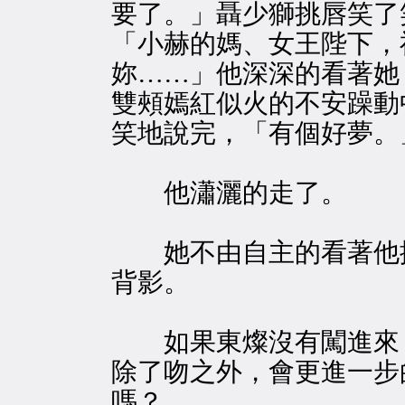
要了。」聶少獅挑唇笑了
「小赫的媽、女王陛下，
妳……」他深深的看著她
雙頰嫣紅似火的不安躁動
笑地說完，「有個好夢。
他瀟灑的走了。
她不由自主的看著他
背影。
如果東燦沒有闖進來
除了吻之外，會更進一步
嗎？