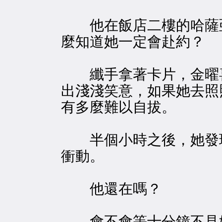
他在飯店二樓的哈薩亞
麼知道她一定會赴約？
纖手拿著卡片，金曜喜
出淺淺笑意，如果她去照
有多麼難以自拔。
半個小時之後，她發現
衝動。
他還在嗎？
會不會等十分鐘不見