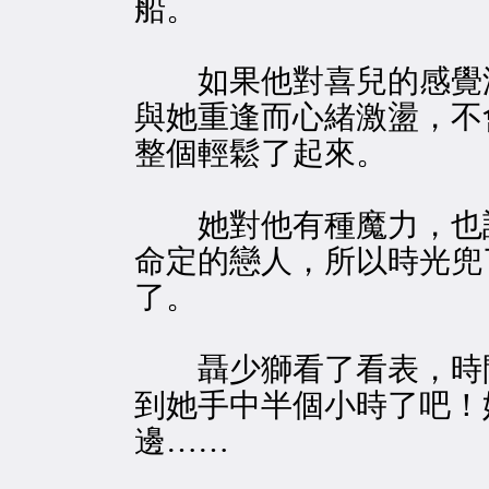
船。
如果他對喜兒的感覺沒
與她重逢而心緒激盪，不
整個輕鬆了起來。
她對他有種魔力，也許
命定的戀人，所以時光兜
了。
聶少獅看了看表，時間
到她手中半個小時了吧！
邊……