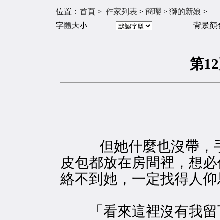
位置：
首頁
>
作家列表
>
簡瓔
>
獅的新娘
字體大小
背景顏
第1
但她什麼也沒帶，
皮包都放在房間裡，想必
絡不到她，一定找得人仰
「看來這裡沒有我留